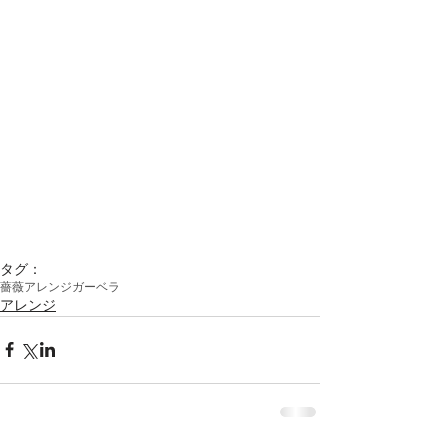
タグ：
薔薇
アレンジ
ガーベラ
アレンジ