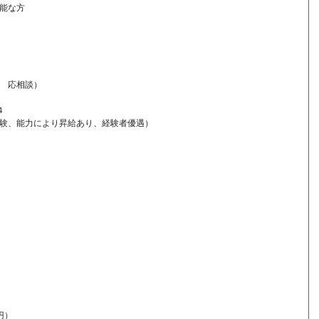
能な方
　応相談）
４　
験、能力により昇給あり、経験者優遇）
円）