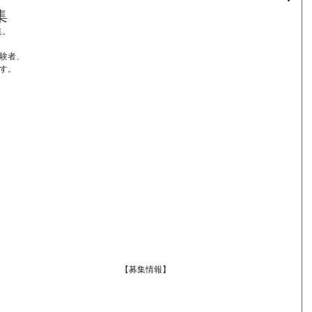
集
集。
験者、
す。
【募集情報】