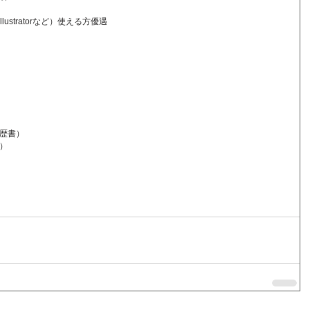
Illustratorなど）使える方優遇
歴書）
）