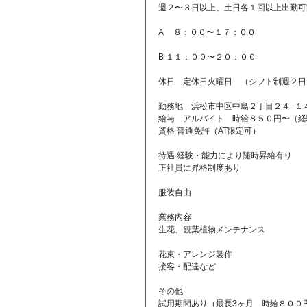
週２〜３日以上、土日各１回以上出勤可
A 　８：００〜１７：００
B １１：００〜２０：００
休日　定休日火曜日　（シフト制週２日
勤務地　浜松市中区中島２丁目２４−１
給与　アルバイト　時給８５０円〜（経
資格 普通免許（AT限定可）　
待遇 経験・能力により随時昇給有り
正社員に昇格制度あり
服装自由
業務内容
生花、観葉植物メンテナンス
花束・アレンジ製作
接客・配達など
その他
試用期間あり（最長3ヶ月　時給８００