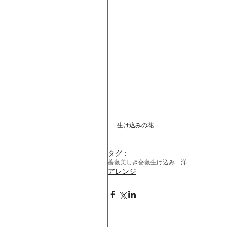
生け込みの花
タグ：
薔薇
美しき薔薇
生け込み 洋
アレンジ