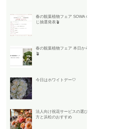
春の観葉植物フェア SOWAく
じ抽選発表🪴
春の観葉植物フェア 本日から
🪴
今日はホワイトデー🤍
法人向け祝花サービスの選び
方と浜松のおすすめ