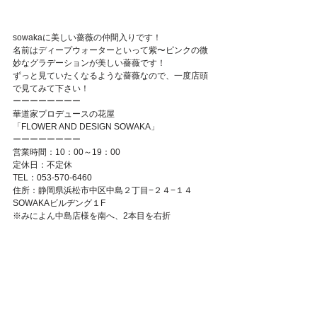
Featured Posts
sowakaに美しい薔薇の仲間入りです！
名前はディープウォーターといって紫〜ピンクの微
妙なグラデーションが美しい薔薇です！
ずっと見ていたくなるような薔薇なので、一度店頭
で見てみて下さい！
ーーーーーーーー
華道家プロデュースの花屋
「FLOWER AND DESIGN SOWAKA」
ーーーーーーーー
営業時間：10：00～19：00
定休日：不定休
TEL：053-570-6460
住所：静岡県浜松市中区中島２丁目−２４−１４
SOWAKAビルヂング１F
※みによん中島店様を南へ、2本目を右折 