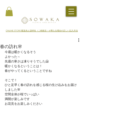
​ONLINE STORE 配送先と請求先（ご依頼主）が異なる場合の正しい記入方法
春の訪れ🌸
今週は暖かくなるそう
よかった～
先週の寒さは凍りそうでした🥶
暖かくなるということは！
春がやってくるということですね
そこで！
ひと足早く春の訪れを感じる桜の生け込みをお届け
しました🌸
空間全体が桜でいっぱい
満開が楽しみです
お花見をお楽しみください