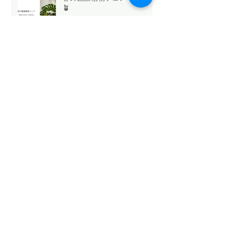
🪴
今日はホワイトデー🤍
法人向け祝花サービスの選び
方と浜松のおすすめ
Mothers Day 2026.5.10💐
Archive