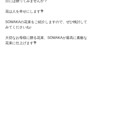
日には贈ってみませんか？
Featured Posts
花は人を幸せにします💐
SOWAKAの花束をご紹介しますので、ぜひ検討して
みてくださいね♪
大切なお母様に贈る花束、SOWAKAが最高に素敵な
花束に仕上げます💐