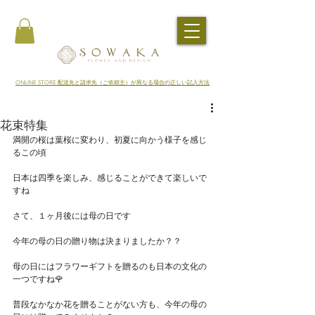
​ONLINE STORE 配送先と請求先（ご依頼主）が異なる場合の正しい記入方法
花束特集
満開の桜は葉桜に変わり、初夏に向かう様子を感じ
るこの頃
日本は四季を楽しみ、感じることができて楽しいで
すね
さて、１ヶ月後には母の日です
今年の母の日の贈り物は決まりましたか？？
母の日にはフラワーギフトを贈るのも日本の文化の
一つですね🌹
普段なかなか花を贈ることがない方も、今年の母の