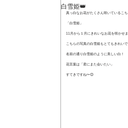
白雪姫👑
真っ白なお花がたくさん咲いているこち
「白雪姫」
11月から１月にきれいなお花を咲かせ
こちらの写真の白雪姫もとてもきれいで
名前の通り白雪姫のように美しい白！
花言葉は「君にまた会いたい」
すてきですね〜😊