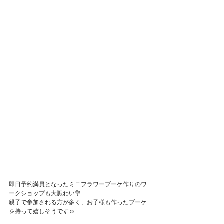
Featured Posts
即日予約満員となったミニフラワーブーケ作りのワ
ークショップも大賑わい💐
親子で参加される方が多く、お子様も作ったブーケ
を持って嬉しそうです☺︎