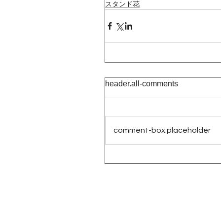
スタンド花
header.all-comments
comment-box.placeholder