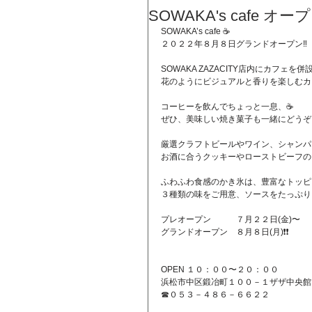
SOWAKA's cafe オープ
SOWAKA’s cafe ☕️
２０２２年８月８日グランドオープン‼️
SOWAKA ZAZACITY店内にカフェを併
花のようにビジュアルと香りを楽しむカ
コーヒーを飲んでちょっと一息、☕️
ぜひ、美味しい焼き菓子も一緒にどうぞ
厳選クラフトビールやワイン、シャンパ
お酒に合うクッキーやローストビーフの
ふわふわ食感のかき氷は、豊富なトッピ
３種類の味をご用意、ソースをたっぷり
プレオープン　　　７月２２日(金)〜
グランドオープン　８月８日(月)❗️❗️
OPEN １０：００〜２０：００
浜松市中区鍛冶町１００－１ザザ中央館
☎︎０５３－４８６－６６２２