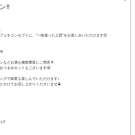
ン‼️
設
フェをコンセプトに、”一味違った上質”をお楽しみいただけます😌

ンなどお酒も種類豊富にご用意🥂
おつまみセットもございます🤤
ングで味変も楽しんでいただけます♪
とかけてお召し上がりくださいませ🍵
１F