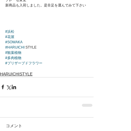
Featured Posts
新商品も入荷しました。是非足を運んでみて下さい
#浜松
#花屋
#SOWAKA
#HARUICHI
 STYLE
#観葉植物
#多肉植物
#プリザーブドフラワー
HARUICHISTYLE
コメント