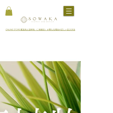
​ONLINE STORE 配送先と請求先（ご依頼主）が異なる場合の正しい記入方法