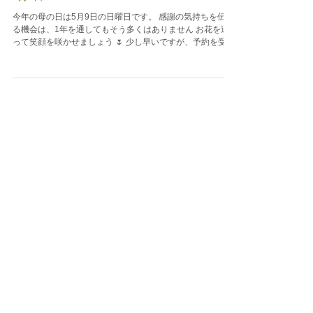
5月9日
今年の母の日は5月9日の日曜日です。 感謝の気持ちを伝え
る機会は、1年を通してもそう多くはありません お花を送
って笑顔を咲かせましょう 🌷 少し早いですが、予約を受け
付けております！