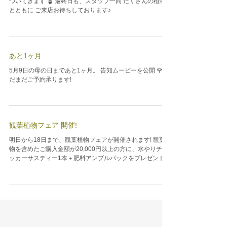
観葉植物フェアは明日が最終日です！ 購入でお得な特典が
ついてきます 🪴 最終日も、スタッフ一同 たくさんの植物
とともに ご来店お待ちしております♪
あと1ヶ月
5月9日の母の日まであと1ヶ月。 告知ムービーを公開 🌹 ま
だまだご予約承ります!
観葉植物フェア 開催!
明日から18日まで、観葉植物フェアが開催されます! 観葉植
物を含めたご購入金額が20,000円以上の方に、水やりチェ
ッカーサスティー1本＋肥料アンプルパックをプレゼント!
告知ムービーも公開 🪴 SOWAKAがお客様が理想のお部屋
を作るためのお手伝いをします♪