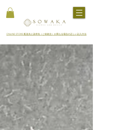
​ONLINE STORE 配送先と請求先（ご依頼主）が異なる場合の正しい記入方法