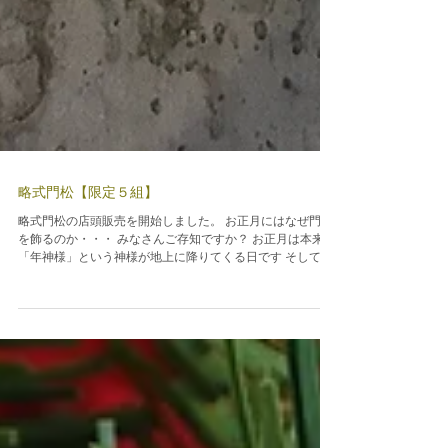
略式門松【限定５組】
略式門松の店頭販売を開始しました。 お正月にはなぜ門松
を飾るのか・・・ みなさんご存知ですか？ お正月は本来、
「年神様」という神様が地上に降りてくる日です そして
家々を訪れます 新年の神様を招くために飾り、神様が私た
ちの家に降りてくる時の目印になるのが門松と言われてい
ます�...