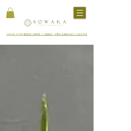
​ONLINE STORE 配送先と請求先（ご依頼主）が異なる場合の正しい記入方法