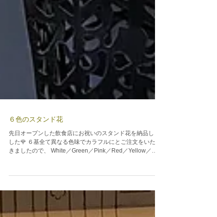
６色のスタンド花
先日オープンした飲食店にお祝いのスタンド花を納品しま
した🌹 ６基全て異なる色味でカラフルにとご注文をいただ
きましたので、 White／Green／Pink／Red／Yellow／
Purpleの６色でお作りしました 例えばWhiteのスタンド花
では白ユリを使用しシンプルでエ...