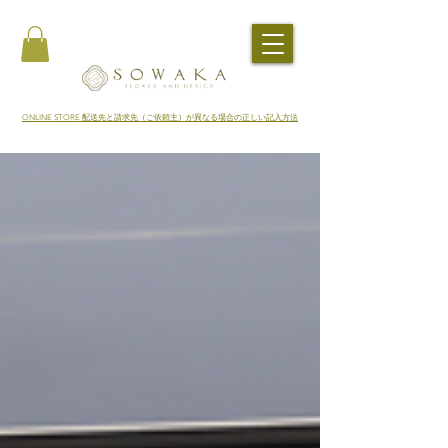
​ONLINE STORE 配送先と請求先（ご依頼主）が異なる場合の正しい記入方法