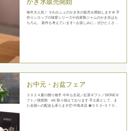
かき氷販売開始
毎年大人気！ そわかふぇのかき氷の販売を開始します🍧 手
作りシロップの味変シリーズや自家製ジャムのかき氷はも
ちろん、 新作も考えています✨お楽しみに... ぜひたくさん
の方にSOWAKAのかき氷を召し上がっていただきたいです
ご来店お待ちしております💖
お中元・お盆フェア
２０２４夏の贈り物🎐 今年も生花／紅茶ギフト／SIONEギ
フト／雑貨類 etc 取り揃えております 手土産として、ま
た全国への配送も承ります📦 中島本店 ☎︎０５３−５７０
−６４６０ ザザ店 ☎︎０５３−４８８−６６２２