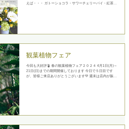
えば・・・ ガトーショコラ・サワーチェリーパイ・紅茶の
パウンドケーキなど お花を眺めながら素敵なコーヒータイ
ムをお過ごしください☕️...
観葉植物フェア
今回も大好評🪴 春の観葉植物フェア２０２４ 4月1日(月)～
21日(日)までの期間開催しております 今日で５日目です
が、皆様ご来店ありがとうございます💚 週末は店内が賑や
かになりそうです フレッシュな植物をたっぷりご用意して
おりますので、ぜひ素敵なご縁がありますように...