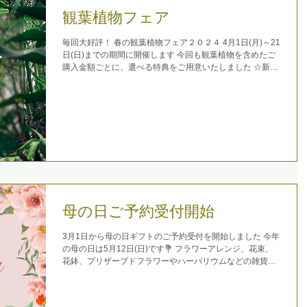
観葉植物フェア
毎回大好評！ 春の観葉植物フェア２０２４ 4月1日(月)～21
日(日)までの期間に開催します 今回も観葉植物を含めたご
購入金額ごとに、選べる特典をご用意いたしました ☆新生
活に緑を迎えたい ☆緑に囲まれた暮らしがしたい ☆これを
機に植物を育ててみたい...
母の日ご予約受付開始
3月1日から母の日ギフトのご予約受付を開始しました 今年
の母の日は5月12日(日)です💐 フラワーアレンジ、花束、
花鉢、プリザーブドフラワーやハーバリウムなどの雑貨類
そしてマリアージュフレールの紅茶やサブレもおすすめで
す...