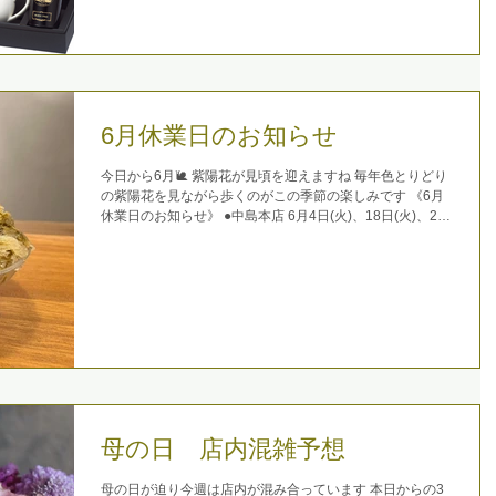
6月休業日のお知らせ
今日から6月🐌 紫陽花が見頃を迎えますね 毎年色とりどり
の紫陽花を見ながら歩くのがこの季節の楽しみです 《6月
休業日のお知らせ》 ●中島本店 6月4日(火)、18日(火)、24
日(月)、25日(火) ●ザザ店 6月12日(水)...
母の日 店内混雑予想
母の日が迫り今週は店内が混み合っています 本日からの3