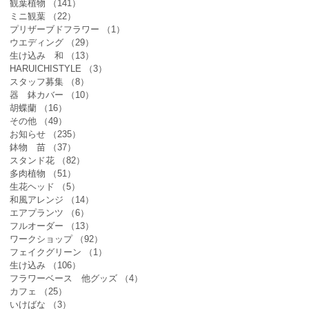
観葉植物
（141）
141件の記事
ミニ観葉
（22）
22件の記事
プリザーブドフラワー
（1）
1件の記事
ウエディング
（29）
29件の記事
生け込み 和
（13）
13件の記事
HARUICHISTYLE
（3）
3件の記事
スタッフ募集
（8）
8件の記事
器 鉢カバー
（10）
10件の記事
胡蝶蘭
（16）
16件の記事
その他
（49）
49件の記事
お知らせ
（235）
235件の記事
鉢物 苗
（37）
37件の記事
スタンド花
（82）
82件の記事
多肉植物
（51）
51件の記事
生花ヘッド
（5）
5件の記事
和風アレンジ
（14）
14件の記事
エアプランツ
（6）
6件の記事
フルオーダー
（13）
13件の記事
ワークショップ
（92）
92件の記事
フェイクグリーン
（1）
1件の記事
生け込み
（106）
106件の記事
フラワーベース 他グッズ
（4）
4件の記事
カフェ
（25）
25件の記事
いけばな
（3）
3件の記事