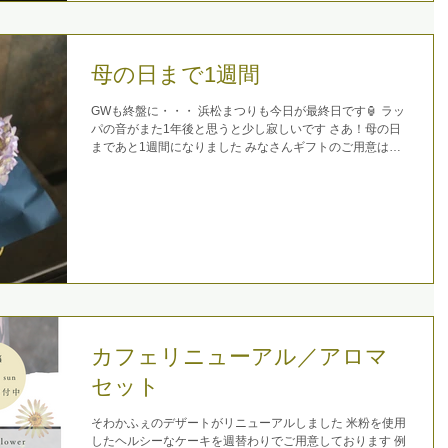
母の日まで1週間
GWも終盤に・・・ 浜松まつりも今日が最終日です🏮 ラッ
パの音がまた1年後と思うと少し寂しいです さあ！母の日
まであと1週間になりました みなさんギフトのご用意はお
済みですか？ 今年もたくさんのご注文ありがとうございま
す！...
カフェリニューアル／アロマ
セット
そわかふぇのデザートがリニューアルしました 米粉を使用
したヘルシーなケーキを週替わりでご用意しております 例