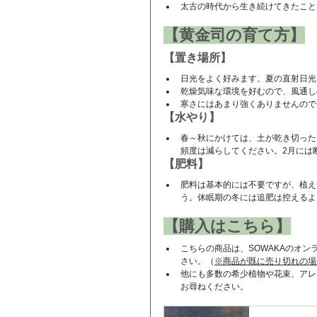
太古の時代から生き続けてきたこと
【黄金司の育て方】
【置き場所】
日光をよく好みます。夏の直射日光
乾燥気味な環境を好むので、風通し
寒さにはあまり強くありませんので
【水やり】
春～秋にかけては、土が乾き切った
頻度は減らしてください。2月には
【肥料】
肥料は基本的には不要ですが、植え
う。休眠期の冬には追肥は控えるよ
【購入はこちら】
こちらの商品は、SOWAKAのオ
さい。（
※商品が既に売り切れの場
他にも多数の希少植物や花束、アレ
お尋ねください。