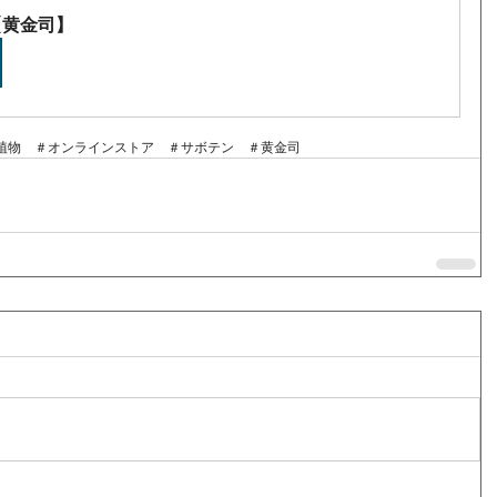
【黄金司】
屋　＃観葉植物　＃オンラインストア　＃サボテン　＃黄金司