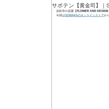
サボテン【黄金司】｜S
浜松市の花屋【
FLOWER AND DESIGN
今回は
SOWAKAのオンラインストア
か