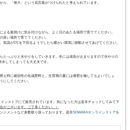
から、「偉大」という花言葉がつけられたと考えられています。
による葉焼けに気を付けながら、よく日のあたる場所で育ててください。
の良い場所で育ててください。
、気温が5℃を下回るようでしたら暖かい環境に移動させてあげてください。
らたっぷりと水やりをしていきます。冬には成長が止まりますので水やりの
断水してしまっても大丈夫です。
替え時に緩効性の化成肥料と、生育期の夏には液肥を施してもよいでしょ
うにしてください。
ンラインストアにて販売されています。気になった方は是非チェックしてみて下
合がございます。ご了承ください。）
ンジメントなど多数取り扱っております。是非
SOWAKAオンラインストア
を