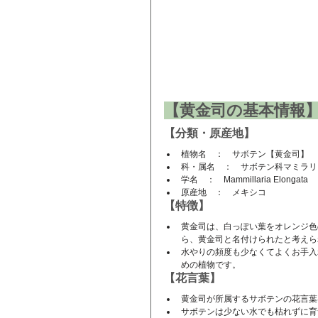
【黄金司の基本情報
【分類・原産地】
植物名　：　サボテン【黄金司】
科・属名　：　サボテン科マミラリ
学名　：　Mammillaria Elongata
原産地　：　メキシコ
【特徴】
黄金司は、白っぽい葉をオレンジ色
ら、黄金司と名付けられたと考えら
水やりの頻度も少なくてよくお手入
めの植物です。
【花言葉】
黄金司が所属するサボテンの花言葉
サボテンは少ない水でも枯れずに育